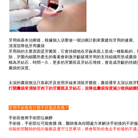
牙周病基本治療後，根據個人須要做一個治療計劃來重建你牙周的健
康。
清潔並降低牙周囊袋
牙周病的主要原因是牙菌斑，它會持續地在牙齒表面上形成一種黏黏的，
除，牙菌內細菌所產生的毒素會刺激牙齦破壞牙周的支持組織而形成囊袋
稱為牙結石，時間一久，更多的牙菌班及牙結石堆積，會造成牙齦的持續
囊袋的深度。
太深的囊袋無法只靠刷牙及使用牙線來清除牙菌斑，囊袋通常太深以致牙
打開囊袋來清除牙肉下的牙菌斑及牙結石，並降低囊袋深度減少致病細菌
牙周手術會有什麼不舒服及疼痛？
手術前會將手術部位麻醉
手術後，手術部位可能會腫.痛，醫師會為你開處方來解決手術後的不舒
你能依照醫師的指示服藥及遵守注意事項，將會幫助你免去手術後的不適