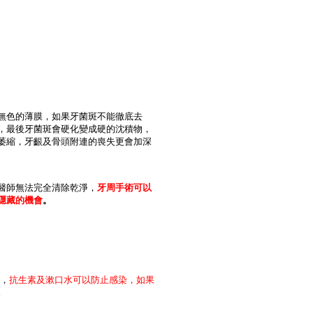
無色的薄膜，如果牙菌斑不能徹底去
，最後牙菌斑會硬化變成硬的沈積物，
萎縮，牙齦及骨頭附連的喪失更會加深
醫師無法完全清除乾淨，
牙周手術可以
隱藏的機會
。
服，
抗生素及漱口水可以防止感染，如果
。