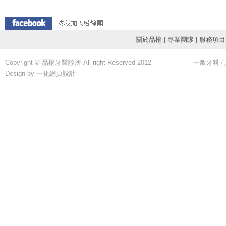
關於品橙
|
專業團隊
|
服務項目
全口矯正、局部矯正、成
Copyright © 品橙牙醫診所 All right Reserved 2012
一般牙科
/
Design by 一化
網頁設計
一般牙周治療、牙周刮除