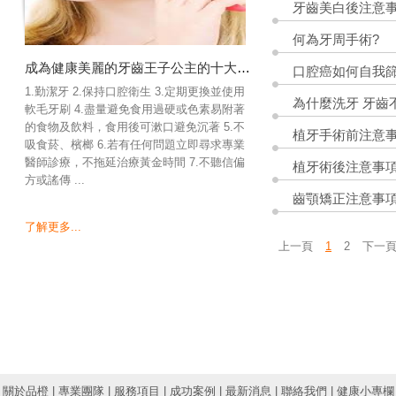
牙齒美白後注意
何為牙周手術?
成為健康美麗的牙齒王子公主的十大撇步!
口腔癌如何自我篩
1.勤潔牙 2.保持口腔衛生 3.定期更換並使用
為什麼洗牙 牙齒
軟毛牙刷 4.盡量避免食用過硬或色素易附著
的食物及飲料，食用後可漱口避免沉著 5.不
植牙手術前注意
吸食菸、檳榔 6.若有任何問題立即尋求專業
醫師診療，不拖延治療黃金時間 7.不聽信偏
植牙術後注意事
方或謠傳 ...
齒顎矯正注意事
了解更多...
上一頁
1
2
下一
關於品橙
|
專業團隊
|
服務項目
|
成功案例
|
最新消息
|
聯絡我們
|
健康小專欄