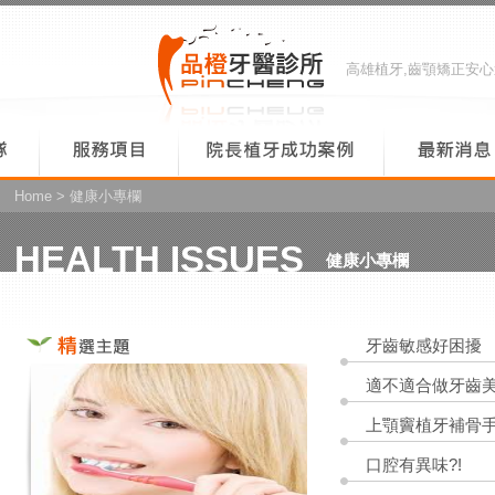
高雄植牙,齒顎矯正安
Home
> 健康小專欄
HEALTH ISSUES
健康小專欄
牙齒敏感好困擾
適不適合做牙齒美
上顎竇植牙補骨
口腔有異味?!