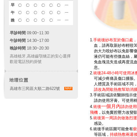
早診時間
09:00~11:30
1.
手術後紗布至於傷口處，請
午診時間
14:30~17:00
血，請再取新紗布輕咬3
晚診時間
18:30~20:30
勿大力咬紗布以免影響傷
高雄植牙
,
高雄齒顎矯正
的安心選擇
液仍可能有些微血絲，屬
歡迎電話預約掛號
免血塊流失造成再度流血
息。
2.
術後24-48小時可使用冰
可減少疼痛及傷口腫脹。
人體質及手術區域不同，
高雄市三民區大順二路622號
MAP
請改為間歇熱敷幫助消
3.手術區域請依醫師指示
請勿使用牙膏。可使用棉
一個月內
4.
術後
請勿使用
飛機
，以免竇腔壓力改變
5
.術後第一周請勿做激烈
感染。
6.術後手術區圍可能會有
瘀
等區域，
持續熱敷兩週