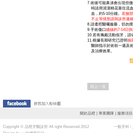
7.術後可能鼻涕會出現些
時請用清潔棉花塞住流血
血，約5-10分鐘。
若臉
不止等情形請與診所連絡
8.請遵照醫囑服藥，切勿
9.手術傷口
縫線約7-14日
10.若有佩戴活動假牙，
11.根據長期研究已證明
抽
醫師指示於術前一週及術
及治療效果。
以上內容由院
回上一頁
關於品橙
|
專業團隊
|
服務項目
Copyright © 品橙牙醫診所 All right Reserved 2012
一般牙科
/