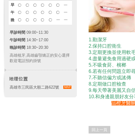
早診時間
09:00~11:30
1.勤潔牙
午診時間
14:30~17:00
2.保持口腔衛生
晚診時間
18:30~20:30
3.定期更換並使用軟
高雄植牙
,
高雄齒顎矯正
的安心選擇
4.盡量避免食用過
歡迎電話預約掛號
5.不吸食菸、檳榔
6.若有任何問題立即
7.不聽信偏方或謠傳
8.定期做口腔檢查
高雄市三民區大順二路622號
MAP
9.每天帶著美麗又自
10.和身邊親朋好友
品橙牙醫關
回上一頁