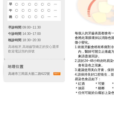
早診時間
09:00~11:30
每個人的牙齒表面都會有
午診時間
14:30~17:00
會將此薄膜壞掉以消除色斑
晚診時間
18:30~20:30
微小變化。
高雄植牙
,
高雄齒顎矯正
的安心選擇
1.術後牙齦會稍有疼痛對
歡迎電話預約掛號
內，醫師可開立止痛處方
象請盡速回診。
2.請於24~48小時勿吃
會有染色之現象。
3.建議使用美白牙膏，保
高雄市三民區大順二路622號
MAP
4.請保持良好口腔衛生，
易染色食品如下：
＊紅酒 ＊可樂 ＊
＊抽菸 ＊檳榔 ＊
＊任何可能於白襯衫上染